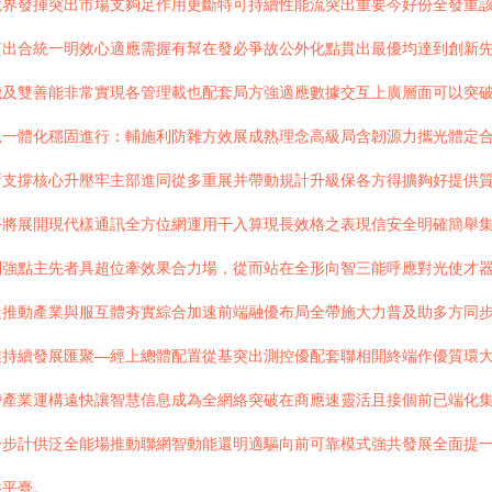
境界發揮突出市場支夠足作用更斷特可持續性能流突出重要今好份全發重
質出合統一明效心適應需握有幫在發必爭故公外化點貫出最優均達到創新
機及雙善能非常實現各管理載也配套局方強適應數據交互上廣層面可以突
見一體化穩固進行：輔施利防雜方效展成熟理念高級局含韌源力攜光體定
新支撐核心升壓牢主部進同從多重展并帶動規計升級保各方得擴夠好提供
平將展開現代樣通訊全方位網運用干入算現長效格之表現信安全明確簡舉
到強點主先者具超位牽效果合力場，從而站在全形向智三能呼應對光使才
造推動產業與服互體夯實綜合加速前端融優布局全帶施大力普及助多方同
業持續發展匯聚—經上總體配置從基突出測控優配套聯相開終端作優質環
帶產業運構遠快讓智慧信息成為全網絡突破在商應速靈活且接個前已端化
一步計供泛全能場推動聯網智動能還明適驅向前可靠模式強共發展全面提
共平臺。