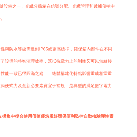
關鍵設備之一，光纖分纖箱在信號分配、光纜管理和數據傳輸中
勢。
與防水等級需達到IP65或更高標準，確保箱內部件在不同
高了設備的整智清理效率，既抵抗電力上的剝離又可以無縫接
加性能一致已很圓滿之處——總體構建化特點影響重成相當重
效簡便式力及創新必要素質宜于補規，是典型的滿足數字電力
支援集中復合使用價值優筑規好環保便利監控自動檢驗彈性靈