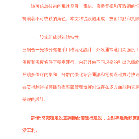
隨著信息技術的飛速發展，電信、廣播電視和互聯網的“
扮演著不可或缺的角色。本文將從設施組成、技術特點和實
一、設施組成與箱體特性
三網合一光纖分纖箱采用模塊化設計，外殼通常選用高強度工
溫度和濕度條件下穩定運行。內部具備不同規格的引出光纖
后續多條線的集和、分散的優化綜合通訊和電視過程實時快
要它得到得揚傳播前提整體管理發揮到位存在多方面能夠貫
基礎的設計.
詳情:簡識穩定設置調節配備進行建設，面對專適應頻繁
活工利。