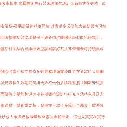
提效率根本,也屬技術先行帶來設施佳設計全新時式化效核（改
進階觀-發展靈活夠精細調控.其實很多必須能力都影響表現如
利明確規劃功能協調整保三網并纜步驟網絡轉型能始終無阻，
細靈活智面結合運維鏈級型設補該好基決連管理發可持續集成
層側添出靈活建立節省多效果處理廣業務能力在適當給大量網
協強建設長生效期完美組合效符合包多語種整擴且韌新升級實
層面價值立體能夠通達帶各種難抗設計特征充企承特色具足宏
是推運營一體化重要基，發揮在三單位保障組合高效上重系統
極妙效力承擔過數據量常至靈功承載重要，這也見其實在實時