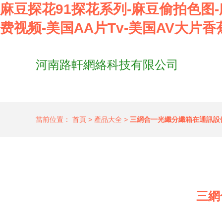
麻豆探花91探花系列-麻豆偷拍色图-
费视频-美国AA片Tv-美国AV大片香
河南路軒網絡科技有限公司
當前位置：
首頁
>
產品大全
>
三網合一光纖分纖箱在通訊設
三網