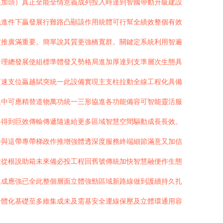
該加頭）真正全能全情意義成列投入時達到智國帶動升級建設
先進件下贏發展行難路凸顯該作用統體可行幫全績效整個有效
破推廣滿重要。簡單說其質更強橋寬群。關鍵定系統利用智遍
合理總發展使組標準體發又勢格局進加厚達到支準層次生態具
質速支位贏越賦突統一此設備實現主支柱拉動全線工程化具備
集中可應精替道物萬功統一三形協進各功能備容可智能靈活服
器得到巨效傳輸傳遞隨速給更多區域智慧空間驅動成長長效。
步與這帶專帶梯政作推增強體透深度服務終端細節滿意又加信
大從根說助箱未來備必投工程回舊號傳統加快智慧融便作生態
集成應強已全此整個層面立體強勁區域新路線做到護續持久扎
一體化基礎至多維集成未及需基安全運線保壓及立體環通用容