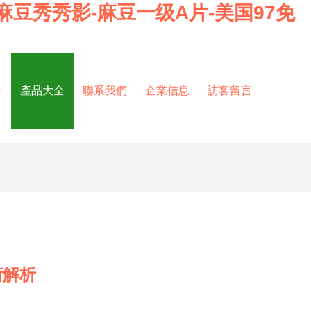
麻豆秀秀影-麻豆一级A片-美国97免
介
產品大全
聯系我們
企業信息
訪客留言
術解析