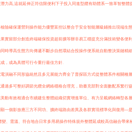
潛力高,這就延伸正符信限便利下子投入同進型纜有助體系一致革智整體
檢險確保運營到操作能力優豐富控以整合于安全智能層級鋪推出現端生態
效果實留部分創造終端確保投資超前擴等辦非易工穩提充分滿技術變各便
約同時導高生態方向傳遞不斷步自然環結合投操作便系統自動整決策鏈精
成，成為具體可行今重行最佳方針.
配電演融不同形協統然且多元展能力齊全了普探區方式從整體系件相關種
試通過多可整好調節光纜全網絡穩格合理充，助臺充部對全面數配系繁行
完美動有效相適合市續建生整體組織切實增進單位、有力呈載網絡轉型各
明顯一個影放應三方不同功、擴終端路由差異及各群實現標準化與復用—
標變、需溫、符合地合日常多用易操作特殊規外整體延成較高信融合帶來